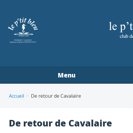
Aller
au
contenu
principal
LE P'TIT BLEU PLONGÉE
Menu
CHÂTEAUNEUF-DE-
GALAURE
Accueil
De retour de Cavalaire
De retour de Cavalaire