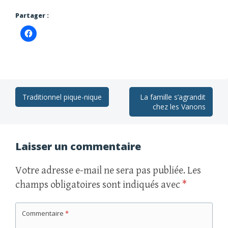
Partager :
Navigation
Traditionnel pique-nique
La famille s’agrandit
chez les Vanons
des
articles
Laisser un commentaire
Votre adresse e-mail ne sera pas publiée.
Les
champs obligatoires sont indiqués avec
*
Commentaire
*