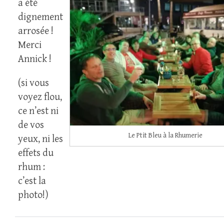
a été
dignement
arrosée !
Merci
Annick !
(si vous
voyez flou,
ce n’est ni
de vos
Le Ptit Bleu à la Rhumerie
yeux, ni les
effets du
rhum :
c’est la
photo!)