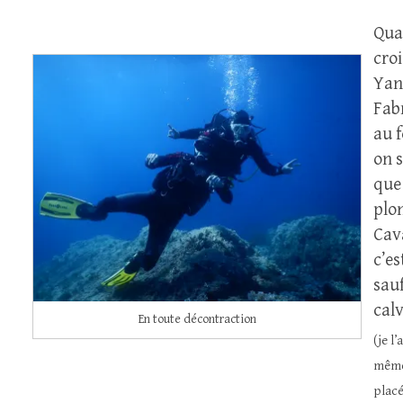
Qua
croi
Yan
Fab
au 
on s
que
plo
Cav
c’es
sau
calv
En toute décontraction
(je l
mêm
placé