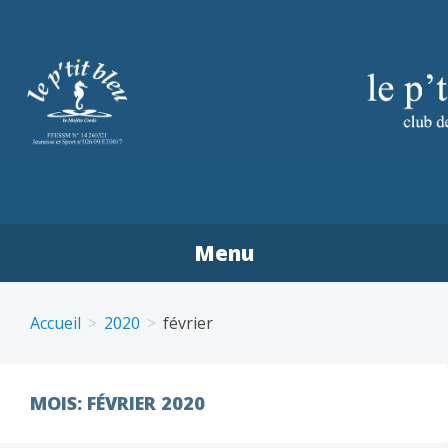
Aller
au
contenu
principal
LE P'TIT BLEU PLONGÉE
Menu
CHÂTEAUNEUF-DE-
GALAURE
Accueil
2020
février
MOIS:
FÉVRIER 2020