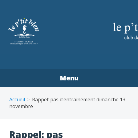
Aller
au
contenu
principal
LE P'TIT BLEU PLONGÉE
Menu
CHÂTEAUNEUF-DE-
GALAURE
Accueil
Rappel: pas d’entraînement dimanche 13
novembre
Rappel: pas