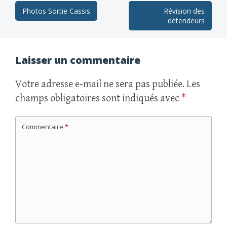
Navigation
Photos Sortie Cassis
Révision des
détendeurs
des
articles
Laisser un commentaire
Votre adresse e-mail ne sera pas publiée.
Les
champs obligatoires sont indiqués avec
*
Commentaire
*