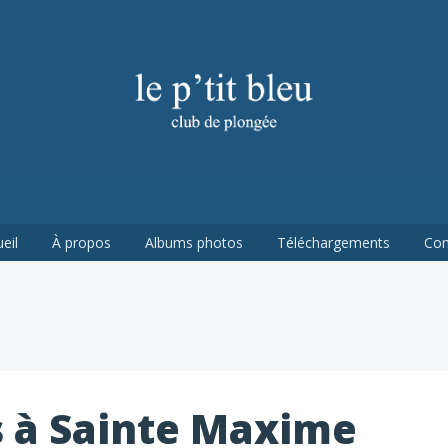
HÂTEAUNEUF-DE-GALAURE
eil
À propos
Albums photos
Téléchargements
Con
us à Sainte Maxime