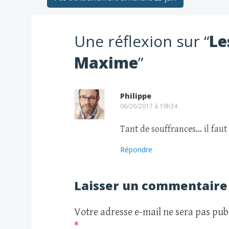
Navigation
des
Une réflexion sur “
Le
articles
Maxime
”
Philippe
06/26/2017 à 19h34
Tant de souffrances… il faut 
Répondre
Laisser un commentaire
Votre adresse e-mail ne sera pas publ
*