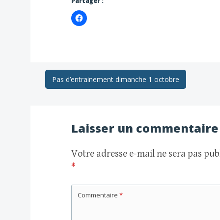
Partager :
Navigation
Pas d’entrainement dimanche 1 octobre
des
Laisser un commentaire
articles
Votre adresse e-mail ne sera pas publ
*
Commentaire
*