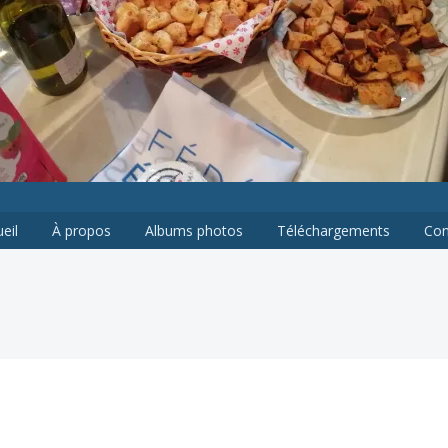
HÂTEAUNEUF-DE-GALAURE
eil
À propos
Albums photos
Téléchargements
Con