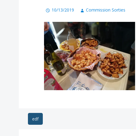
10/13/2019
Commission Sorties
Navigation
edf