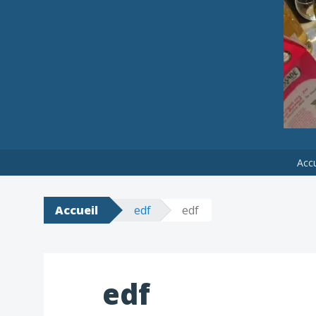
LE P'TIT BLEU PLONGÉE C
Accu
Accueil
edf
edf
edf