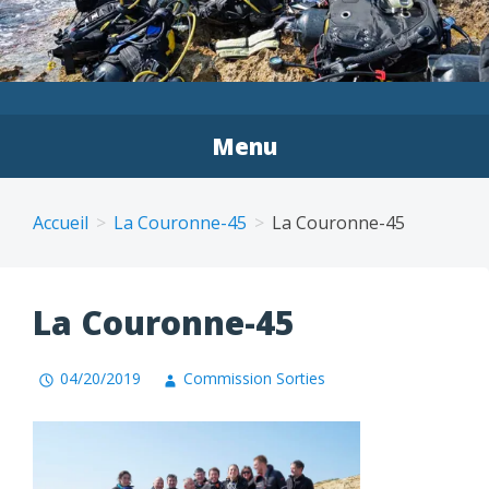
LE P'TIT BLEU PLONGÉE
CHÂTEAUNEUF-DE-
Menu
GALAURE
Accueil
La Couronne-45
La Couronne-45
La Couronne-45
04/20/2019
Commission Sorties